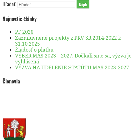
Hľadať:
Najnovšie články
PF 2026
Zazmluvnené projekty z PRV SR 2014-2022 k
31.10.2025
Žiadosť o platbu
VÝBER MAS 2023 – 2027: Dočkali sme sa, výzva je
vyhlásená
VÝZVA NA UDELENIE ŠTATÚTU MAS 2023-2027
Členovia