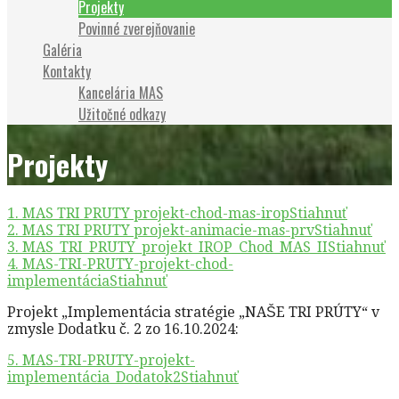
Projekty
Povinné zverejňovanie
Galéria
Kontakty
Kancelária MAS
Užitočné odkazy
Projekty
1. MAS TRI PRUTY projekt-chod-mas-irop
Stiahnuť
2. MAS TRI PRUTY projekt-animacie-mas-prv
Stiahnuť
3. MAS_TRI_PRUTY_projekt_IROP_Chod_MAS_II
Stiahnuť
4. MAS-TRI-PRUTY-projekt-chod-
implementácia
Stiahnuť
Projekt „Implementácia stratégie „NAŠE TRI PRÚTY“ v
zmysle Dodatku č. 2 zo 16.10.2024:
5. MAS-TRI-PRUTY-projekt-
implementácia_Dodatok2
Stiahnuť