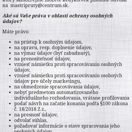
na mastripruty@centrum.sk.
Aké sú Vaše práva v oblasti ochrany osobných
údajov?
Máte právo:
na prístup k osobným údajom,
na opravu, resp. doplnenie údajov,
na výmaz údajov (byť zabudnutý),
na prenositeľnosť údajov,
vzniesť námietku proti spracovávaniu osobných
údajov,
vzniesť námietku proti spracovávaniu osobných
údajov pre účely marketingu,
na obmedzenie spracovávania údajov,
nebyť predmetom automatizovaného
individuálneho rozhodovania, vrátane profilovania
podať návrh na začatie konania podľa §100 zákona
č. 18/2018 Z.z.,
na presnosť údajov,
odvolať súhlas,
požadovať informácie o stave spracovania jeho
osobných údajov.