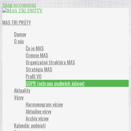
Skip to content
Občianske združenie
MAS TRI PRÚTY
Domov
O nás
Čo je MAS
Územie MAS
Organizačná štruktúra MAS
Stratégia MAS
Profil VO
GDPR (ochrana osobných údajov)
Aktuality
Výzvy
Harmonogram výziev
Aktuálne výzvy
Archív výziev
Kalendár podujatí