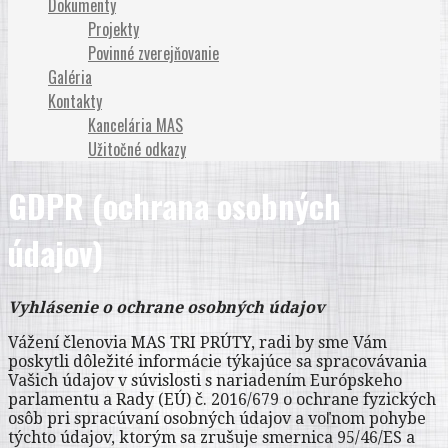
Dokumenty
Projekty
Povinné zverejňovanie
Galéria
Kontakty
Kancelária MAS
Užitočné odkazy
GDPR (ochrana osobných
údajov)
Vyhlásenie o ochrane osobných údajov
Vážení členovia MAS TRI PRÚTY, radi by sme Vám
poskytli dôležité informácie týkajúce sa spracovávania
Vašich údajov v súvislosti s nariadením Európskeho
parlamentu a Rady (EÚ) č. 2016/679 o ochrane fyzických
osôb pri spracúvaní osobných údajov a voľnom pohybe
týchto údajov, ktorým sa zrušuje smernica 95/46/ES a