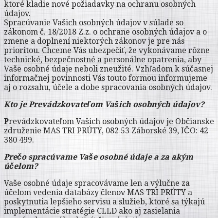
ktoré kladie nové požiadavky na ochranu osobných
údajov.
Spracúvanie Vašich osobných údajov v súlade so
zákonom č. 18/2018 Z.z. o ochrane osobných údajov a o
zmene a doplnení niektorých zákonov je pre nás
prioritou. Chceme Vás ubezpečiť, že vykonávame rôzne
technické, bezpečnostné a personálne opatrenia, aby
Vaše osobné údaje neboli zneužité. Vzhľadom k súčasnej
informačnej povinnosti Vás touto formou informujeme
aj o rozsahu, účele a dobe spracovania osobných údajov.
Kto je Prevádzkovateľom Vašich osobných údajov?
P
revádzkovateľom Vašich osobných údajov je Občianske
združenie MAS TRI PRÚTY, 082 53 Záborské 39, IČO: 42
380 499.
Prečo spracúvame Vaše osobné údaje a za akým
účelom?
Vaše osobné údaje spracovávame len a výlučne za
účelom vedenia databázy členov MAS TRI PRÚTY a
poskytnutia lepšieho servisu a služieb, ktoré sa týkajú
implementácie stratégie CLLD ako aj zasielania