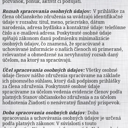
pozvánok, ponúk, aktivít či podujatí.
Rozsah spracovania osobných údajov:
V prihláške za
člena občianskeho združenia sa uvádzajú identifikačné
údaje v rozsahu: titul, meno, priezvisko, dátum
narodenia, adresa bydliska a kontaktné údaje: telefónne
číslo a e-mailová adresa. Poskytnuté osobné údaje
spĺňajú zákonom danú podmienku minimalizácie
osobných údajov, čo znamená, že spracúvané a
uchovávané informácie o našich členoch sú primerané,
relevantné a obmedzené na nevyhnutný rozsah daný
účelom, na ktorý sa spracúvajú.
Účel spracovania osobných údajov:
Všetky osobné
údaje členov nášho združenia spracúvame na základe
ich písomného súhlasu, ktorý dali podpisom prihlášky
za člena združenia. Poskytnuté osobné údaje
spracúvame za účelom vedenia evidencie členov podľa
platných Stanov občianskeho združenia a za účelom
hodnotenia Žiadostí o nenávratný finančný príspevok.
Doba spracovania osobných údajov
:
Doba
spracovania a uchovávania osobných údajov je určená
podľa platných zákonov. V súvislosti s touto