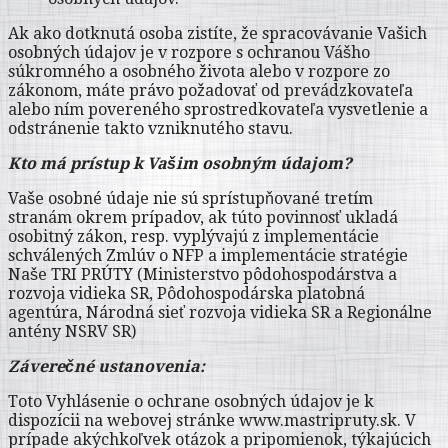
Ak ako dotknutá osoba zistíte, že spracovávanie Vašich
osobných údajov je v rozpore s ochranou Vášho
súkromného a osobného života alebo v rozpore zo
zákonom, máte právo požadovať od prevádzkovateľa
alebo ním povereného sprostredkovateľa vysvetlenie a
odstránenie takto vzniknutého stavu.
Kto má prístup k Vašim osobným údajom?
Vaše osobné údaje nie sú sprístupňované tretím
stranám okrem prípadov, ak túto povinnosť ukladá
osobitný zákon, resp. vyplývajú z implementácie
schválených Zmlúv o NFP a implementácie stratégie
Naše TRI PRÚTY (Ministerstvo pôdohospodárstva a
rozvoja vidieka SR, Pôdohospodárska platobná
agentúra, Národná sieť rozvoja vidieka SR a Regionálne
antény NSRV SR)
Záverečné ustanovenia:
Toto Vyhlásenie o ochrane osobných údajov je k
dispozícii na webovej stránke www.mastripruty.sk. V
prípade akýchkoľvek otázok a pripomienok, týkajúcich