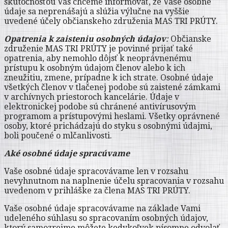
skutočnosťou Vás chceme informovať, že Vaše osobné
údaje sa neprenášajú a slúžia výlučne na vyššie
uvedené účely občianskeho združenia MAS TRI PRÚTY.
Opatrenia k zaisteniu osobných údajov
:
Občianske
združenie MAS TRI PRÚTY je povinné prijať také
opatrenia, aby nemohlo dôjsť k neoprávnenému
prístupu k osobným údajom členov alebo k ich
zneužitiu, zmene, prípadne k ich strate. Osobné údaje
všetkých členov v tlačenej podobe sú zaistené zámkami
v archívnych priestoroch kancelárie. Údaje v
elektronickej podobe sú chránené antivírusovým
programom a prístupovými heslami. Všetky oprávnené
osoby, ktoré prichádzajú do styku s osobnými údajmi,
boli poučené o mlčanlivosti.
Aké osobné údaje spracúvame
Vaše osobné údaje spracovávame len v rozsahu
nevyhnutnom na naplnenie účelu spracovania v rozsahu
uvedenom v prihláške za člena MAS TRI PRÚTY.
Vaše osobné údaje spracovávame na základe Vami
udeleného súhlasu so spracovaním osobných údajov,
ktorý samozrejme môžete kedykoľvek písomne odvolať