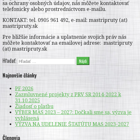
sa ochrany osobných údajov, nás môžete kontaktovať
telefonicky alebo prostredníctvom e-mailu.
KONTAKT: tel. 0905 961 492, e-mail: mastripruty (at)
mastripruty.sk
Pre bližšie informácie a uplatnenie svojich práv nás
môžete kontaktovať na emailovej adrese: mastripruty
(at) mastripruty.sk
Hľadať:
Najnovšie články
PF 2026
Zazmluvnené projekty z PRV SR 2014-2022 k
31.10.2025
Žiadosť o platbu
VÝBER MAS 2023 – 2027: Dočkali sme sa, výzva je
vyhlásená
VÝZVA NA UDELENIE ŠTATÚTU MAS 2023-2027
Členovia