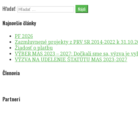
Hľadať:
Najnovšie články
PF 2026
Zazmluvnené projekty z PRV SR 2014-2022 k 31.10.2
Žiadosť o platbu
VÝBER MAS 2023 – 2027: Dočkali sme sa, výzva je vy
VÝZVA NA UDELENIE ŠTATÚTU MAS 2023-2027
Členovia
Partneri