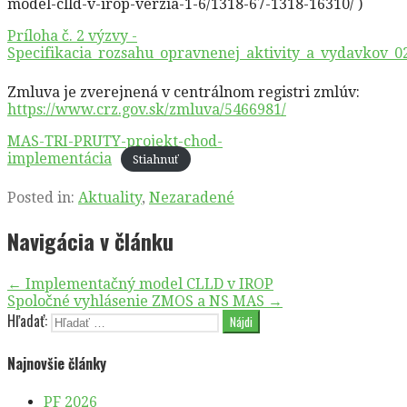
model-clld-v-irop-verzia-1-6/1318-67-1318-16310/ )
Príloha č. 2 výzvy -
Specifikacia_rozsahu_opravnenej_aktivity_a_vydavkov_0
Zmluva je zverejnená v centrálnom registri zmlúv:
https://www.crz.gov.sk/zmluva/5466981/
MAS-TRI-PRUTY-projekt-chod-
implementácia
Stiahnuť
Posted in:
Aktuality
,
Nezaradené
Navigácia v článku
← Implementačný model CLLD v IROP
Spoločné vyhlásenie ZMOS a NS MAS →
Hľadať:
Najnovšie články
PF 2026