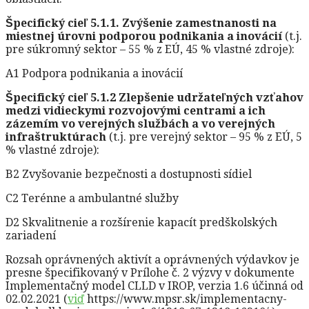
Špecifický cieľ 5.1.1. Zvýšenie zamestnanosti na
miestnej úrovni podporou podnikania a inovácií
(t.j.
pre súkromný sektor – 55 % z EÚ, 45 % vlastné zdroje):
A1 Podpora podnikania a inovácií
Špecifický cieľ 5.1.2 Zlepšenie udržateľných vzťahov
medzi vidieckymi rozvojovými centrami a ich
zázemím vo verejných službách a vo verejných
infraštruktúrach
(t.j. pre verejný sektor – 95 % z EÚ, 5
% vlastné zdroje):
B2 Zvyšovanie bezpečnosti a dostupnosti sídiel
C2 Terénne a ambulantné služby
D2 Skvalitnenie a rozšírenie kapacít predškolských
zariadení
Rozsah oprávnených aktivít a oprávnených výdavkov je
presne špecifikovaný v Prílohe č. 2 výzvy v dokumente
Implementačný model CLLD v IROP, verzia 1.6 účinná od
02.02.2021 (
viď
https://www.mpsr.sk/implementacny-