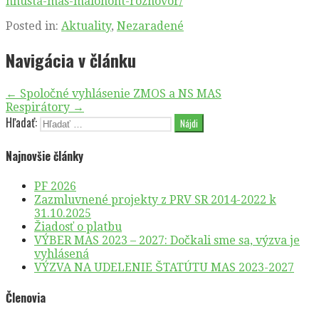
hnusta-mas-malohont-rozhovor/
Posted in:
Aktuality
,
Nezaradené
Navigácia v článku
← Spoločné vyhlásenie ZMOS a NS MAS
Respirátory →
Hľadať:
Najnovšie články
PF 2026
Zazmluvnené projekty z PRV SR 2014-2022 k
31.10.2025
Žiadosť o platbu
VÝBER MAS 2023 – 2027: Dočkali sme sa, výzva je
vyhlásená
VÝZVA NA UDELENIE ŠTATÚTU MAS 2023-2027
Členovia