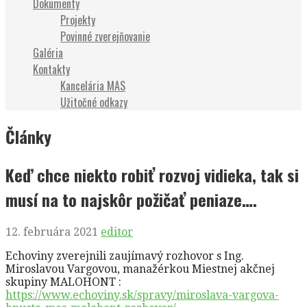
Dokumenty
Projekty
Povinné zverejňovanie
Galéria
Kontakty
Kancelária MAS
Užitočné odkazy
Články
Keď chce niekto robiť rozvoj vidieka, tak si
musí na to najskôr požičať peniaze….
12. februára 2021
editor
Echoviny zverejnili zaujímavý rozhovor s Ing.
Miroslavou Vargovou, manažérkou Miestnej akčnej
skupiny MALOHONT :
https://www.echoviny.sk/spravy/miroslava-vargova-