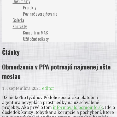
Dokumenty
Projekty
Povinné zverejňovanie
Galéria
Kontakty
Kancelária MAS
Užitočné odkazy
Články
Obmedzenia v PPA potrvajú najmenej ešte
mesiac
15. septembra 2021
editor
Už niekoľko týždňov Pôdohospodárska platobná
agentúra nevypláca prostriedky na už schválené
projekty. Ako prvé o tom
informovalo poľnoinfo.sk
. Ide o
dôsledok kauzy Dobytkár a korupcie a pochybení, ktoré