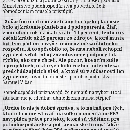
v PPA preukázal aj audit zo strany Európskej komisie.
Ministerstvo pôdohospodárstva potvrdilo, že k
obmedzeniam muselo pristúpiť.
„Súčasťou opatrení zo strany Európskej komisie
bolo aj krátenie platieb na 4 podopatrenia. Žiaľ,
v minulom roku začali krátiť 10 percent, tento rok
začali krátiť až 25 percent zo zdrojov, ktoré musia
byť tým pádom navyše financované zo štátneho
rozpočtu. A to spôsobilo to, že sme neboli schopní
vyplácať veľakrát aj zazmluvnené podpory tak
rýchlo, ako sme chceli. Ale pozor, hovorím stále
o projektoch, o ktorých bolo rozhodnuté ešte za
predchádzajúcich vlád, a ktoré sú v súčasnosti len
vyplácané,“
uviedol minister pôdohospodárstva
Samuel Vlčan.
Poľnohospodári priznávajú, že nemajú na výber. Hoci
situácia nie je ideálna, obmedzenia musia strpieť.
„Určite to nie je dobrá správa, a to najmä pre tých,
ktorí chcú investovať, nakoľko momentálne PPA
nevypláca práve projekty, ktoré sú väčšinou pre
poľnohospodárske a potravinárske firmy. Takže