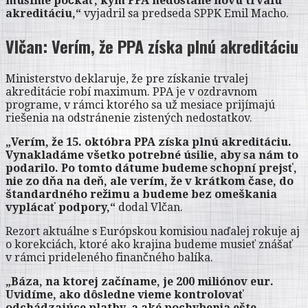
musíme počkať, kým PPA nedostane novú trvalú
akreditáciu,“
vyjadril sa predseda SPPK Emil Macho.
Vlčan: Verím, že PPA získa plnú akreditáciu
Ministerstvo deklaruje, že pre získanie trvalej
akreditácie robí maximum. PPA je v ozdravnom
programe, v rámci ktorého sa už mesiace prijímajú
riešenia na odstránenie zistených nedostatkov.
„Verím, že 15. októbra PPA získa plnú akreditáciu.
Vynakladáme všetko potrebné úsilie, aby sa nám to
podarilo. Po tomto dátume budeme schopní prejsť,
nie zo dňa na deň, ale verím, že v krátkom čase, do
štandardného režimu a budeme bez omeškania
vyplácať podpory,“
dodal Vlčan.
Rezort aktuálne s Európskou komisiou naďalej rokuje aj
o korekciách, ktoré ako krajina budeme musieť znášať
v rámci prideleného finančného balíka.
„Báza, na ktorej začíname, je 200 miliónov eur.
Uvidíme, ako dôsledne vieme kontrolovať
odchádzajúce platby, a aké pochybenia ešte