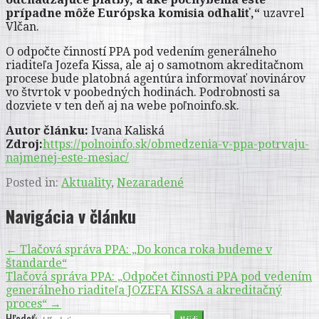
prípadne môže Európska komisia odhaliť,“
uzavrel
Vlčan.
O odpočte činností PPA pod vedením generálneho
riaditeľa Jozefa Kissa, ale aj o samotnom akreditačnom
procese bude platobná agentúra informovať novinárov
vo štvrtok v poobedných hodinách. Podrobnosti sa
dozviete v ten deň aj na webe poľnoinfo.sk.
Autor článku:
Ivana Kaliská
Zdroj:
https://polnoinfo.sk/obmedzenia-v-ppa-potrvaju-
najmenej-este-mesiac/
Posted in:
Aktuality
,
Nezaradené
Navigácia v článku
← Tlačová správa PPA: „Do konca roka budeme v
štandarde“
Tlačová správa PPA: „Odpočet činnosti PPA pod vedením
generálneho riaditeľa JOZEFA KISSA a akreditačný
proces“ →