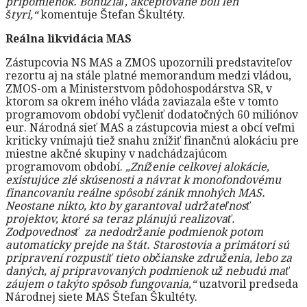
pripomienok. Bohužiaľ, akceptované boli len
štyri,“
komentuje Štefan Škultéty.
Reálna likvidácia MAS
Zástupcovia NS MAS a ZMOS upozornili predstaviteľov
rezortu aj na stále platné memorandum medzi vládou,
ZMOS-om a Ministerstvom pôdohospodárstva SR, v
ktorom sa okrem iného vláda zaviazala ešte v tomto
programovom období vyčleniť dodatočných 60 miliónov
eur. Národná sieť MAS a zástupcovia miest a obcí veľmi
kriticky vnímajú tiež snahu znížiť finančnú alokáciu pre
miestne akčné skupiny v nadchádzajúcom
programovom období.
„Zníženie celkovej alokácie,
existujúce zlé skúsenosti a návrat k monofondovému
financovaniu reálne spôsobí zánik mnohých MAS.
Neostane nikto, kto by garantoval udržateľnosť
projektov, ktoré sa teraz plánujú realizovať.
Zodpovednosť za nedodržanie podmienok potom
automaticky prejde na štát. Starostovia a primátori sú
pripravení rozpustiť tieto občianske združenia, lebo za
daných, aj pripravovaných podmienok už nebudú mať
záujem o takýto spôsob fungovania,“
uzatvoril predseda
Národnej siete MAS Štefan Škultéty.