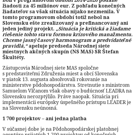
boli v programovom období 2014-2020 podané
žiadosti za 45 miliónov eur. Z pohľadu konečných
žiadateľov sa však situácia nijako nezmenila. V
tomto programovom období totiž nebol na
Slovensku ešte zrealizovaný a prefinancovaný ani
jeden jediný projekt.
„Situácia je kritická a žiadame
riešenie tohto stavu formou krízového manažmentu.
Chceme jasný časový harmonogram a predvídateľné
pravidlá,“
apeluje predseda Národnej siete
miestnych akčných skupín (NS MAS) SR Štefan
Škultéty.
Zástupcovia Národnej siete MAS spoločne
s predstaviteľmi Združenia miest a obcí Slovenska
v piatok 13. augusta absolvovali rokovanie na
ministerstve pôdohospodárstva. Stretnutie s ministrom
Samuelom Vlčanom však obavy o budúcnosť LEADRA na
Slovensku nerozptýlilo. Práve naopak. Situácia pri
implementácii európsky úspešného prístupu LEADER je
na Slovensku neúnosná.
1 700 projektov – ani jedna platba
V súčasnej dobe je na Pôdohospodárskej platobnej
agentúre prijatých 1 700 projektov od konečných