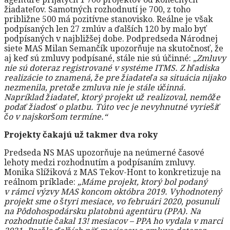
žiadateľov. Samotných rozhodnutí je 700, z toho
približne 500 má pozitívne stanovisko. Reálne je však
podpísaných len 27 zmlúv a ďalších 120 by malo byť
podpísaných v najbližšej dobe. Podpredseda Národnej
siete MAS Milan Semančík upozorňuje na skutočnosť, že
aj keď sú zmluvy podpísané, stále nie sú účinné:
„Zmluvy
nie sú doteraz registrované v systéme ITMS. Z hľadiska
realizácie to znamená, že pre žiadateľa sa situácia nijako
nezmenila, pretože zmluva nie je stále účinná.
Napríklad žiadateľ, ktorý projekt už realizoval, nemôže
podať žiadosť o platbu. Túto vec je nevyhnutné vyriešiť
čo v najskoršom termíne.“
Projekty čakajú už takmer dva roky
Predseda NS MAS upozorňuje na neúmerné časové
lehoty medzi rozhodnutím a podpísaním zmluvy.
Monika Slížiková z MAS Tekov-Hont to konkretizuje na
reálnom príklade:
„Máme projekt, ktorý bol podaný
v rámci výzvy MAS koncom októbra 2019. Vyhodnotený
projekt sme o štyri mesiace, vo februári 2020, posunuli
na Pôdohospodársku platobnú agentúru (PPA). Na
rozhodnutie čakal 13! mesiacov – PPA ho vydala v marci