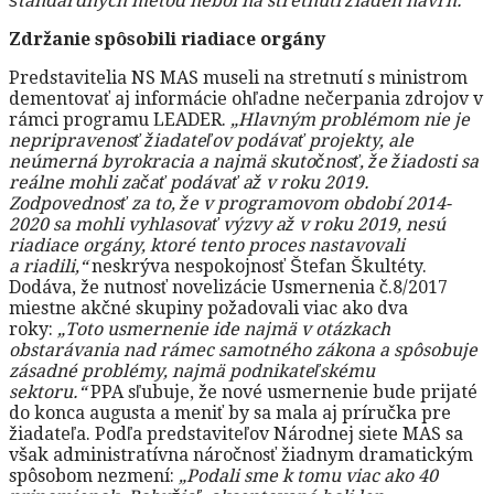
štandardných metód nebol na stretnutí žiaden návrh.“
Zdržanie spôsobili riadiace orgány
Predstavitelia NS MAS museli na stretnutí s ministrom
dementovať aj informácie ohľadne nečerpania zdrojov v
rámci programu LEADER.
„Hlavným problémom nie je
nepripravenosť žiadateľov podávať projekty, ale
neúmerná byrokracia a najmä skutočnosť, že žiadosti sa
reálne mohli začať podávať až v roku 2019.
Zodpovednosť za to, že v programovom období 2014-
2020 sa mohli vyhlasovať výzvy až v roku 2019, nesú
riadiace orgány, ktoré tento proces nastavovali
a riadili,“
neskrýva nespokojnosť Štefan Škultéty.
Dodáva, že nutnosť novelizácie Usmernenia č.8/2017
miestne akčné skupiny požadovali viac ako dva
roky:
„Toto usmernenie ide najmä v otázkach
obstarávania nad rámec samotného zákona a spôsobuje
zásadné problémy, najmä podnikateľskému
sektoru.“
PPA sľubuje, že nové usmernenie bude prijaté
do konca augusta a meniť by sa mala aj príručka pre
žiadateľa. Podľa predstaviteľov Národnej siete MAS sa
však administratívna náročnosť žiadnym dramatickým
spôsobom nezmení:
„Podali sme k tomu viac ako 40