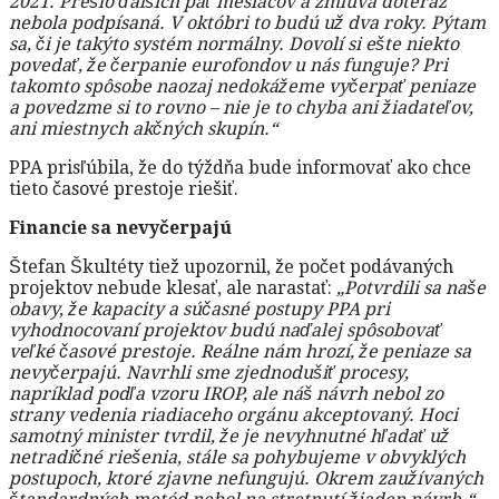
2021. Prešlo ďalších päť mesiacov a zmluva doteraz
nebola podpísaná. V októbri to budú už dva roky. Pýtam
sa, či je takýto systém normálny. Dovolí si ešte niekto
povedať, že čerpanie eurofondov u nás funguje? Pri
takomto spôsobe naozaj nedokážeme vyčerpať peniaze
a povedzme si to rovno – nie je to chyba ani žiadateľov,
ani miestnych akčných skupín.“
PPA prisľúbila, že do týždňa bude informovať ako chce
tieto časové prestoje riešiť.
Financie sa nevyčerpajú
Štefan Škultéty tiež upozornil, že počet podávaných
projektov nebude klesať, ale narastať:
„Potvrdili sa naše
obavy, že kapacity a súčasné postupy PPA pri
vyhodnocovaní projektov budú naďalej spôsobovať
veľké časové prestoje. Reálne nám hrozí, že peniaze sa
nevyčerpajú. Navrhli sme zjednodušiť procesy,
napríklad podľa vzoru IROP, ale náš návrh nebol zo
strany vedenia riadiaceho orgánu akceptovaný. Hoci
samotný minister tvrdil, že je nevyhnutné hľadať už
netradičné riešenia, stále sa pohybujeme v obvyklých
postupoch, ktoré zjavne nefungujú. Okrem zaužívaných