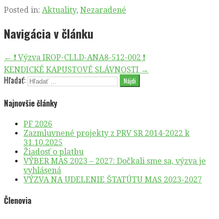
Posted in:
Aktuality
,
Nezaradené
Navigácia v článku
← ❗ Výzva IROP-CLLD-ANA8-512-002 ❗
KENDICKÉ KAPUSTOVÉ SLÁVNOSTI →
Hľadať:
Najnovšie články
PF 2026
Zazmluvnené projekty z PRV SR 2014-2022 k
31.10.2025
Žiadosť o platbu
VÝBER MAS 2023 – 2027: Dočkali sme sa, výzva je
vyhlásená
VÝZVA NA UDELENIE ŠTATÚTU MAS 2023-2027
Členovia