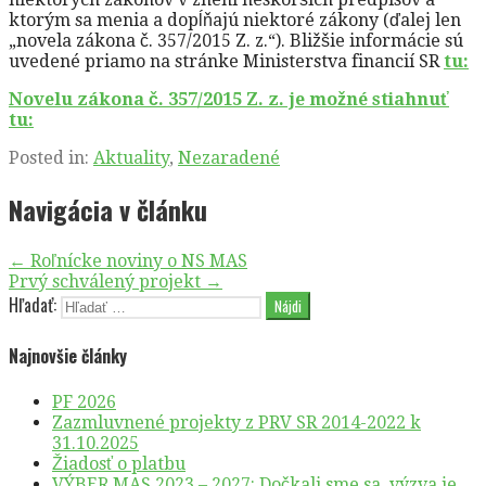
ktorým sa menia a dopĺňajú niektoré zákony (ďalej len
„novela zákona č. 357/2015 Z. z.“). Bližšie informácie sú
uvedené priamo na stránke Ministerstva financií SR
tu:
Novelu zákona č. 357/2015 Z. z. je možné stiahnuť
tu:
Posted in:
Aktuality
,
Nezaradené
Navigácia v článku
← Roľnícke noviny o NS MAS
Prvý schválený projekt →
Hľadať:
Najnovšie články
PF 2026
Zazmluvnené projekty z PRV SR 2014-2022 k
31.10.2025
Žiadosť o platbu
VÝBER MAS 2023 – 2027: Dočkali sme sa, výzva je