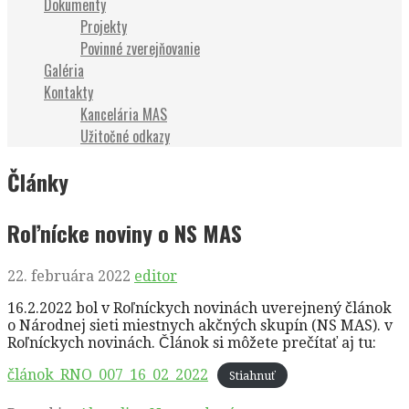
Dokumenty
Projekty
Povinné zverejňovanie
Galéria
Kontakty
Kancelária MAS
Užitočné odkazy
Články
Roľnícke noviny o NS MAS
22. februára 2022
editor
16.2.2022 bol v Roľníckych novinách uverejnený článok
o Národnej sieti miestnych akčných skupín (NS MAS). v
Roľníckych novinách. Článok si môžete prečítať aj tu:
článok_RNO_007_16_02_2022
Stiahnuť