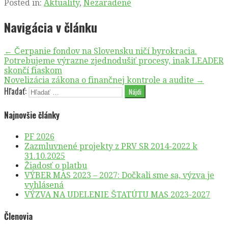
Posted in:
Aktuality
,
Nezaradené
Navigácia v článku
← Čerpanie fondov na Slovensku ničí byrokracia.
Potrebujeme výrazne zjednodušiť procesy, inak LEADER
skončí fiaskom
Novelizácia zákona o finančnej kontrole a audite →
Hľadať:
Najnovšie články
PF 2026
Zazmluvnené projekty z PRV SR 2014-2022 k
31.10.2025
Žiadosť o platbu
VÝBER MAS 2023 – 2027: Dočkali sme sa, výzva je
vyhlásená
VÝZVA NA UDELENIE ŠTATÚTU MAS 2023-2027
Členovia