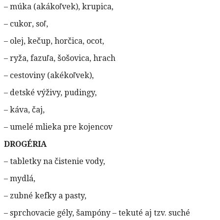
– múka (akákoľvek), krupica,
– cukor, soľ,
– olej, kečup, horčica, ocot,
– ryža, fazuľa, šošovica, hrach
– cestoviny (akékoľvek),
– detské výživy, pudingy,
– káva, čaj,
– umelé mlieka pre kojencov
DROGÉRIA
– tabletky na čistenie vody,
– mydlá,
– zubné kefky a pasty,
– sprchovacie gély, šampóny – tekuté aj tzv. suché