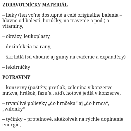
ZDRAVOTNÍCKY MATERIÁL
– lieky (len voľne dostupné a celé originálne balenia –
hlavne od bolesti, horúčky, na trávenie a pod.) a
vitamíny,
– obväzy, leukoplasty,
– dezinfekcia na rany,
– škrtidlá (sú vhodné aj gumy na cvičenie a expandéry)
– lekárničky
POTRAVINY
– konzervy (paštéty, pretlak, zelenina v konzerve –
mrkva, hrášok, fazuľa , atď), hotové jedlá v konzerve,
– trvanlivé polievky „do hrnčeka“ aj „do hrnca“,
„wifonky“
– tyčinky – proteínové, akékoľvek na rýchle doplnenie
energie,