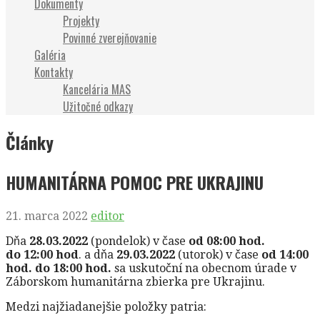
Dokumenty
Projekty
Povinné zverejňovanie
Galéria
Kontakty
Kancelária MAS
Užitočné odkazy
Články
HUMANITÁRNA POMOC PRE UKRAJINU
21. marca 2022
editor
Dňa
28.03.2022
(pondelok) v čase
od 08:00 hod.
do 12:00 hod
. a dňa
29.03.2022
(utorok) v čase
od 14:00
hod. do 18:00 hod.
sa uskutoční na obecnom úrade v
Záborskom humanitárna zbierka pre Ukrajinu.
Medzi najžiadanejšie položky patria: