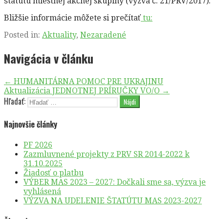
štatútu miestnej akčnej skupiny (výzva č. 21/PRV/2017).
Bližšie informácie môžete si prečítať
tu:
Posted in:
Aktuality
,
Nezaradené
Navigácia v článku
← HUMANITÁRNA POMOC PRE UKRAJINU
Aktualizácia JEDNOTNEJ PRÍRUČKY VO/O →
Hľadať:
Najnovšie články
PF 2026
Zazmluvnené projekty z PRV SR 2014-2022 k
31.10.2025
Žiadosť o platbu
VÝBER MAS 2023 – 2027: Dočkali sme sa, výzva je
vyhlásená
VÝZVA NA UDELENIE ŠTATÚTU MAS 2023-2027