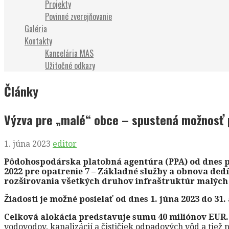
Projekty
Povinné zverejňovanie
Galéria
Kontakty
Kancelária MAS
Užitočné odkazy
Články
Výzva pre „malé“ obce – spustená možnosť 
1. júna 2023
editor
Pôdohospodárska platobná agentúra (PPA) od dnes pr
2022
pre opatrenie 7 – Základné služby a obnova dedí
rozširovania všetkých druhov infraštruktúr malých r
Žiadosti je možné posielať od dnes 1. júna 2023 do 31.
Celková alokácia predstavuje sumu 40 miliónov EUR
vodovodov, kanalizácií a čističiek odpadových vôd a tiež