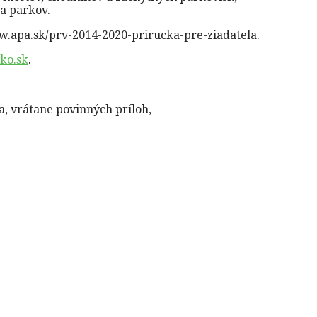
 a parkov.
w.apa.sk/prv-2014-2020-prirucka-pre-ziadatela.
ko.sk
.
, vrátane povinných príloh,