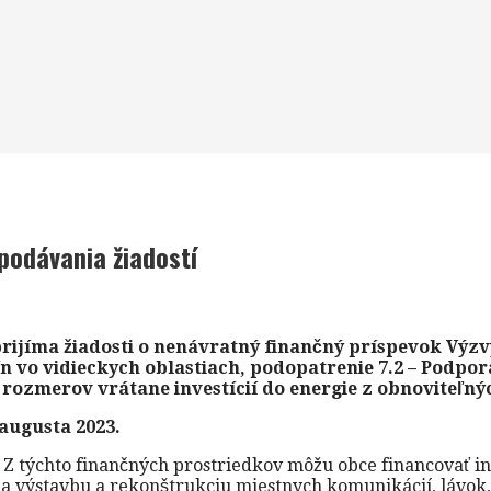
podávania žiadostí
ijíma žiadosti o nenávratný finančný príspevok Výzvy
n vo vidieckych oblastiach, podopatrenie 7.2 – Podpor
ozmerov vrátane investícií do energie z obnoviteľnýc
 augusta 2023.
.
Z týchto finančných prostriedkov môžu obce financovať in
 na výstavbu a rekonštrukciu miestnych komunikácií, lávok