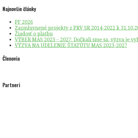
Najnovšie články
PF 2026
Zazmluvnené projekty z PRV SR 2014-2022 k 31.10.2
Žiadosť o platbu
VÝBER MAS 2023 – 2027: Dočkali sme sa, výzva je vy
VÝZVA NA UDELENIE ŠTATÚTU MAS 2023-2027
Členovia
Partneri