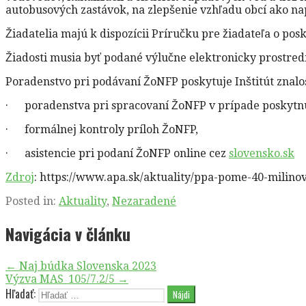
autobusových zastávok, na zlepšenie vzhľadu obcí ako na
Žiadatelia majú k dispozícii Príručku pre žiadateľa o p
Žiadosti musia byť podané výlučne elektronicky prostre
Poradenstvo pri podávaní ŽoNFP poskytuje Inštitút znalo
· poradenstva pri spracovaní ŽoNFP v prípade poskytnut
· formálnej kontroly príloh ŽoNFP,
· asistencie pri podaní ŽoNFP online cez
slovensko.sk
Zdroj
: https://www.apa.sk/aktuality/ppa-pome-40-milino
Posted in:
Aktuality
,
Nezaradené
Navigácia v článku
← Naj búdka Slovenska 2023
Výzva MAS_105/7.2/5 →
Hľadať: