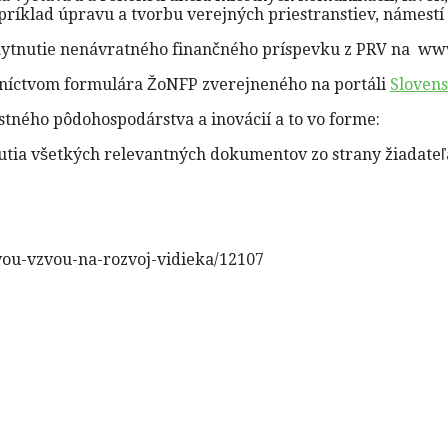
príklad úpravu a tvorbu verejných priestranstiev, námestí
oskytnutie nenávratného finančného príspevku z PRV na ww
dníctvom formulára ŽoNFP zverejneného na portáli
Slovens
stného pôdohospodárstva a inovácií a to vo forme:
ia všetkých relevantných dokumentov zo strany žiadateľa
vou-vzvou-na-rozvoj-vidieka/12107