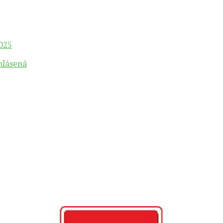
025
hlásená