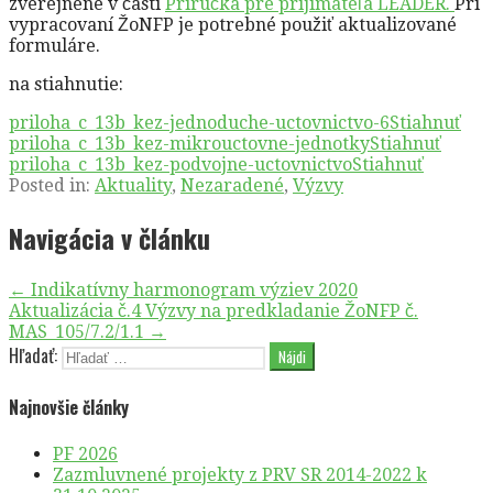
zverejnené v časti
Príručka pre prijímateľa LEADER.
Pri
vypracovaní ŽoNFP je potrebné použiť aktualizované
formuláre.
na stiahnutie:
priloha_c_13b_kez-jednoduche-uctovnictvo-6
Stiahnuť
priloha_c_13b_kez-mikrouctovne-jednotky
Stiahnuť
priloha_c_13b_kez-podvojne-uctovnictvo
Stiahnuť
Posted in:
Aktuality
,
Nezaradené
,
Výzvy
Navigácia v článku
← Indikatívny harmonogram výziev 2020
Aktualizácia č.4 Výzvy na predkladanie ŽoNFP č.
MAS_105/7.2/1.1 →
Hľadať:
Najnovšie články
PF 2026
Zazmluvnené projekty z PRV SR 2014-2022 k