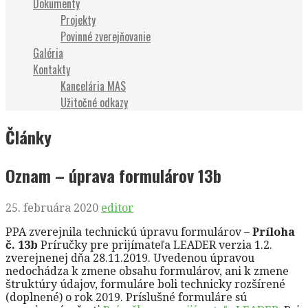
Dokumenty
Projekty
Povinné zverejňovanie
Galéria
Kontakty
Kancelária MAS
Užitočné odkazy
Články
Oznam – úprava formulárov 13b
25. februára 2020
editor
PPA zverejnila technickú úpravu formulárov –
Príloha
č. 13b
Príručky pre prijímateľa LEADER verzia 1.2.
zverejnenej dňa 28.11.2019. Uvedenou úpravou
nedochádza k zmene obsahu formulárov, ani k zmene
štruktúry údajov, formuláre boli technicky rozšírené
(doplnené) o rok 2019. Príslušné formuláre sú